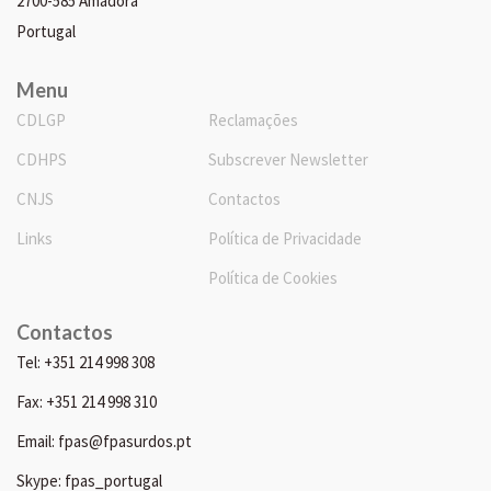
2700-585 Amadora
Portugal
Menu
CDLGP
Reclamações
CDHPS
Subscrever Newsletter
CNJS
Contactos
Links
Política de Privacidade
Política de Cookies
Contactos
Tel: +351 214 998 308
Fax: +351 214 998 310
Email: fpas@fpasurdos.pt
Skype: fpas_portugal