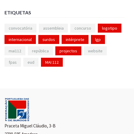
ETIQUETAS
convocatória
assembleia
concurso
logotipo
internacional
surdos
intérprete
lgp
mai112
república
projectos
website
fpas
eud
MAI 112
Praceta Miguel Cláudio, 3-B