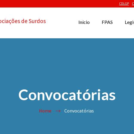
CDLGP
C
ociações de Surdos
Início
FPAS
Legi
Convocatórias
Home
Convocatórias