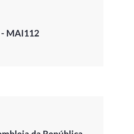
P - MAI112
embleia da República