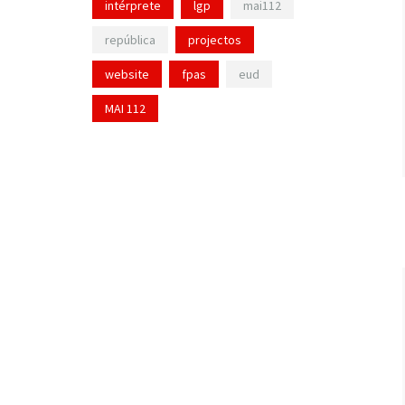
intérprete
lgp
mai112
república
projectos
website
fpas
eud
MAI 112