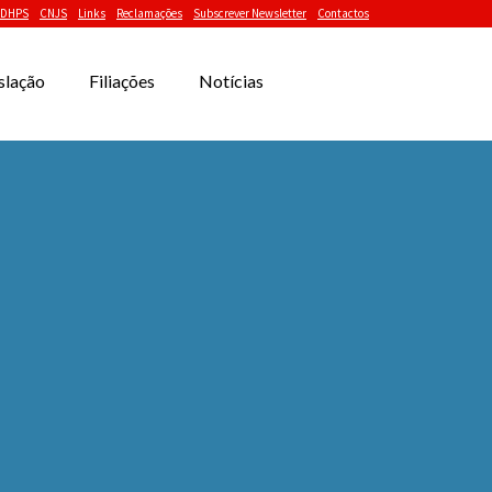
DHPS
CNJS
Links
Reclamações
Subscrever Newsletter
Contactos
slação
Filiações
Notícias