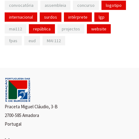
convocatória
assembleia
concurso
logotipo
internacional
surdos
intérprete
lgp
mai112
república
projectos
website
fpas
eud
MAI 112
Praceta Miguel Cláudio, 3-B
2700-585 Amadora
Portugal