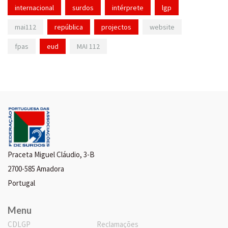
internacional
surdos
intérprete
lgp
mai112
república
projectos
website
fpas
eud
MAI 112
Praceta Miguel Cláudio, 3-B
2700-585 Amadora
Portugal
Menu
CDLGP
Reclamações