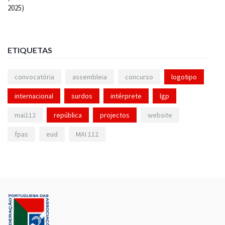
ETIQUETAS
convocatória
assembleia
concurso
logotipo
internacional
surdos
intérprete
lgp
mai112
república
projectos
website
fpas
eud
MAI 112