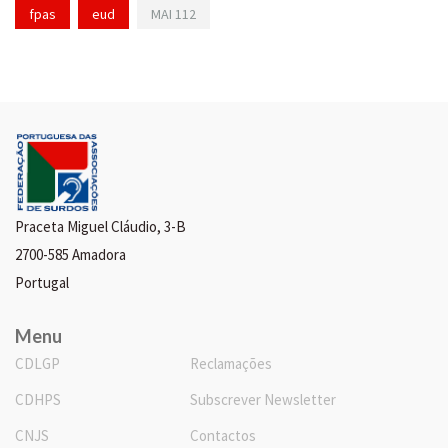
fpas
eud
MAI 112
Praceta Miguel Cláudio, 3-B
2700-585 Amadora
Portugal
Menu
CDLGP
Reclamações
CDHPS
Subscrever Newsletter
CNJS
Contactos