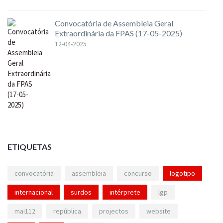
Convocatória de Assembleia Geral
Extraordinária da FPAS (17-05-2025)
12-04-2025
ETIQUETAS
convocatória
assembleia
concurso
logotipo
internacional
surdos
intérprete
lgp
mai112
república
projectos
website