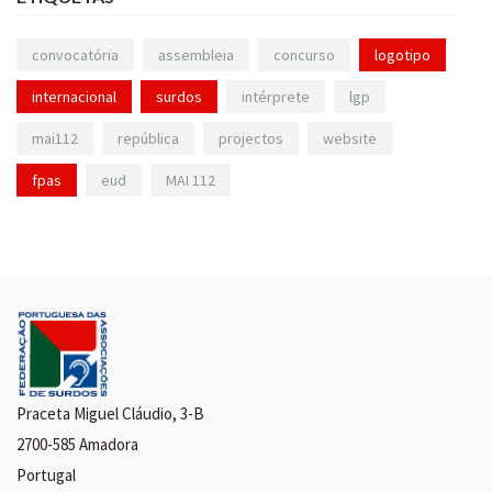
convocatória
assembleia
concurso
logotipo
internacional
surdos
intérprete
lgp
mai112
república
projectos
website
fpas
eud
MAI 112
Praceta Miguel Cláudio, 3-B
2700-585 Amadora
Portugal