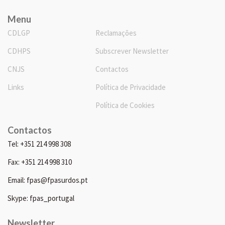
Menu
CDLGP
Reclamações
CDHPS
Subscrever Newsletter
CNJS
Contactos
Links
Política de Privacidade
Política de Cookies
Contactos
Tel: +351 214 998 308
Fax: +351 214 998 310
Email: fpas@fpasurdos.pt
Skype: fpas_portugal
Newsletter