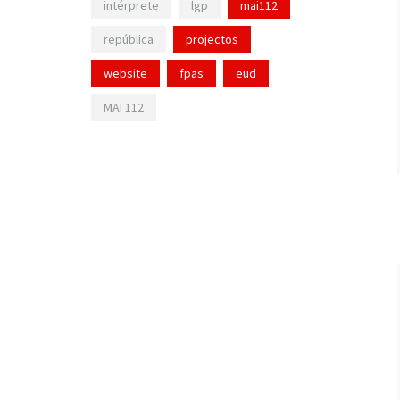
intérprete
lgp
mai112
república
projectos
website
fpas
eud
MAI 112