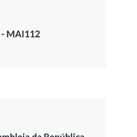
P - MAI112
embleia da República