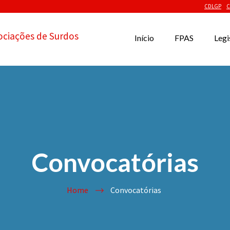
CDLGP
C
ociações de Surdos
Início
FPAS
Legi
Convocatórias
Home
Convocatórias