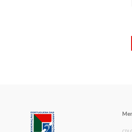
Me
CDL