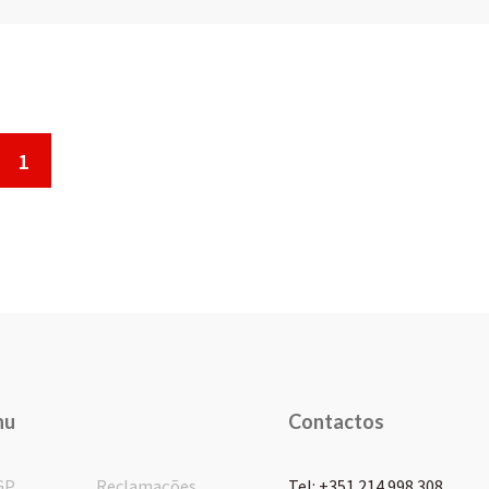
1
nu
Contactos
GP
Reclamações
Tel: +351 214 998 308