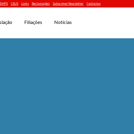
DHPS
CNJS
Links
Reclamações
Subscrever Newsletter
Contactos
slação
Filiações
Notícias