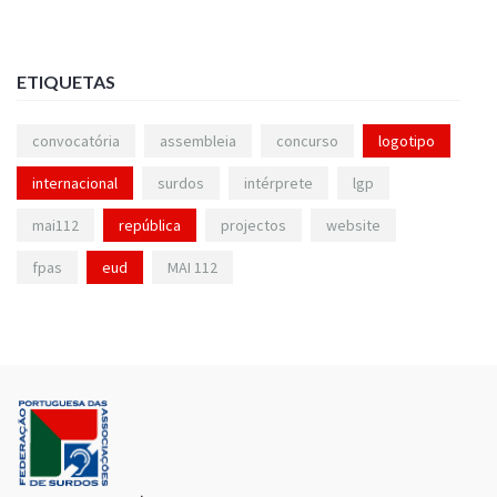
ETIQUETAS
convocatória
assembleia
concurso
logotipo
internacional
surdos
intérprete
lgp
mai112
república
projectos
website
fpas
eud
MAI 112