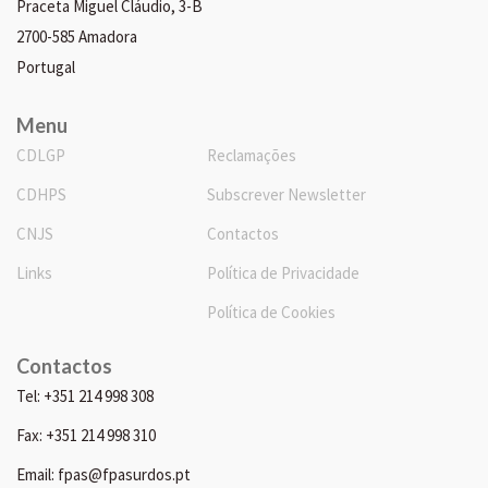
Praceta Miguel Cláudio, 3-B
2700-585 Amadora
Portugal
Menu
CDLGP
Reclamações
CDHPS
Subscrever Newsletter
CNJS
Contactos
Links
Política de Privacidade
Política de Cookies
Contactos
Tel: +351 214 998 308
Fax: +351 214 998 310
Email: fpas@fpasurdos.pt