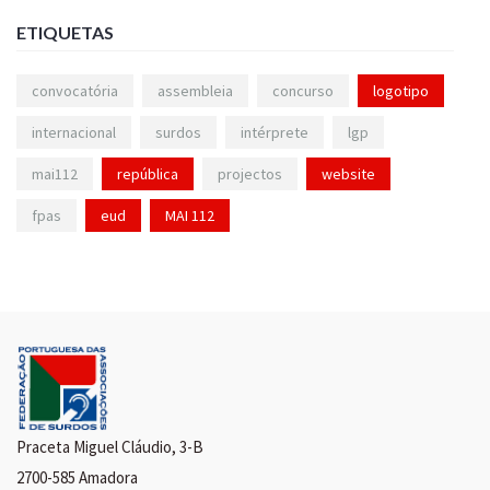
ETIQUETAS
convocatória
assembleia
concurso
logotipo
internacional
surdos
intérprete
lgp
mai112
república
projectos
website
fpas
eud
MAI 112
Praceta Miguel Cláudio, 3-B
2700-585 Amadora