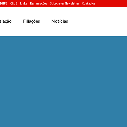
DHPS
CNJS
Links
Reclamações
Subscrever Newsletter
Contactos
slação
Filiações
Notícias