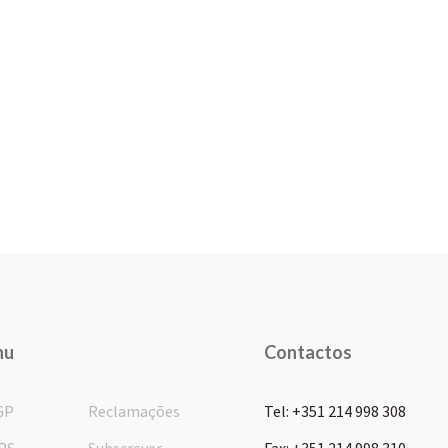
nu
Contactos
GP
Reclamações
Tel: +351 214 998 308
PS
Subscrever
Fax: +351 214 998 310