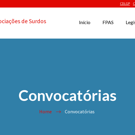
CDLGP
C
ociações de Surdos
Início
FPAS
Legi
Convocatórias
Home
Convocatórias