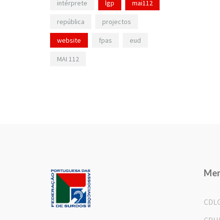
intérprete
lgp
mai112
república
projectos
website
fpas
eud
MAI 112
Me
CDL
CDH