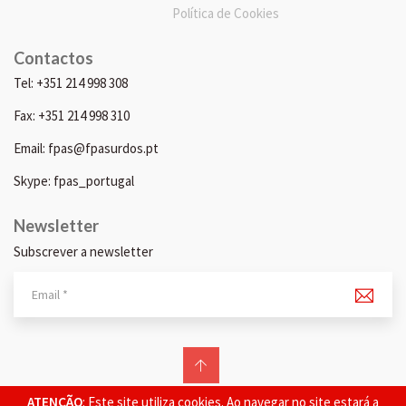
Política de Cookies
Contactos
Tel: +351 214 998 308
Fax: +351 214 998 310
Email: fpas@fpasurdos.pt
Skype: fpas_portugal
Newsletter
Subscrever a newsletter
© 2026 FPAS. Todos os direitos reservados.
ATENÇÃO
: Este site utiliza cookies. Ao navegar no site estará a