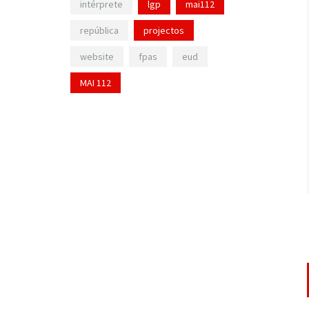
intérprete
lgp
mai112
república
projectos
website
fpas
eud
MAI 112