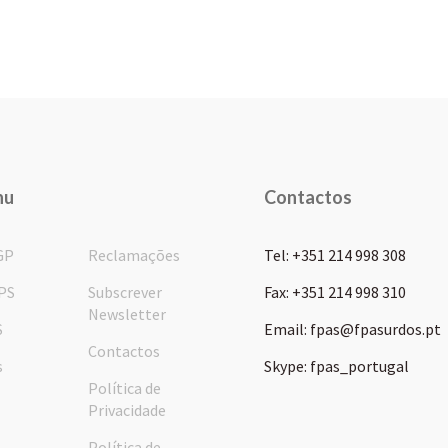
nu
Contactos
GP
Reclamações
Tel: +351 214 998 308
PS
Subscrever
Fax: +351 214 998 310
Newsletter
S
Email: fpas@fpasurdos.pt
Contactos
s
Skype: fpas_portugal
Política de
Privacidade
Política de