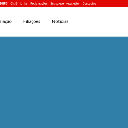
DHPS
CNJS
Links
Reclamações
Subscrever Newsletter
Contactos
slação
Filiações
Notícias