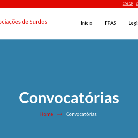
CDLGP
C
ociações de Surdos
Início
FPAS
Legi
Convocatórias
Home
Convocatórias