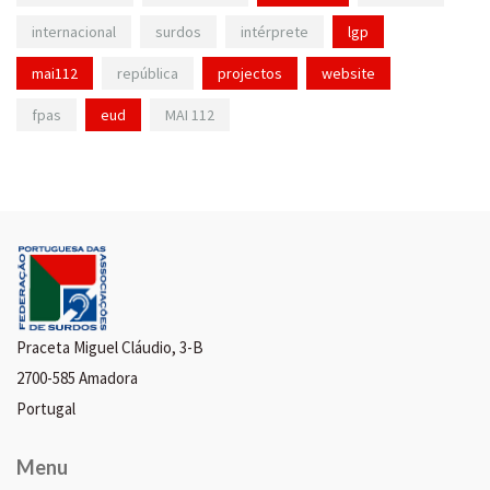
internacional
surdos
intérprete
lgp
mai112
república
projectos
website
fpas
eud
MAI 112
Praceta Miguel Cláudio, 3-B
2700-585 Amadora
Portugal
Menu