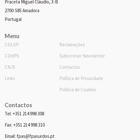
Praceta Miguel Cláudio, 3-B
2700-585 Amadora
Portugal
Menu
CDLGP
Reclamações
CDHPS
Subscrever Newsletter
CNJS
Contactos
Links
Política de Privacidade
Política de Cookies
Contactos
Tel: +351 214 998 308
Fax: +351 214 998 310
Email: fpas@fpasurdos.pt