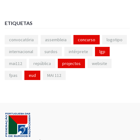
ETIQUETAS
convocatória
assembleia
concurso
logotipo
internacional
surdos
intérprete
lgp
mai112
república
projectos
website
fpas
eud
MAI 112