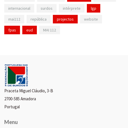
internacional
surdos
intérprete
lgp
mai112
república
projectos
website
fpas
eud
MAI 112
Praceta Miguel Cláudio, 3-B
2700-585 Amadora
Portugal
Menu