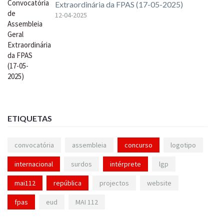
Extraordinária da FPAS (17-05-2025)
12-04-2025
ETIQUETAS
convocatória
assembleia
concurso
logotipo
internacional
surdos
intérprete
lgp
mai112
república
projectos
website
fpas
eud
MAI 112