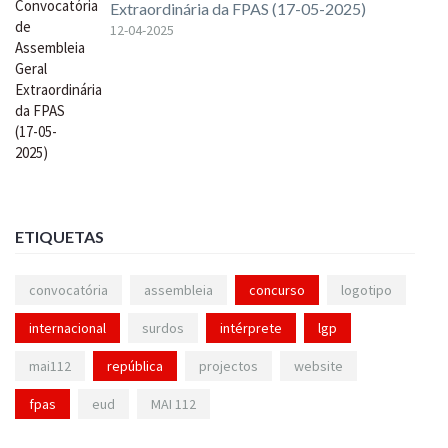
Extraordinária da FPAS (17-05-2025)
12-04-2025
ETIQUETAS
convocatória
assembleia
concurso
logotipo
internacional
surdos
intérprete
lgp
mai112
república
projectos
website
fpas
eud
MAI 112