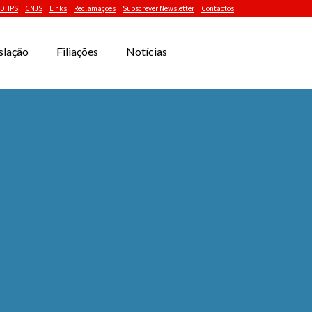
DHPS
CNJS
Links
Reclamações
Subscrever Newsletter
Contactos
slação
Filiações
Notícias