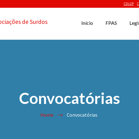
CDLGP
C
ociações de Surdos
Início
FPAS
Legi
Convocatórias
Home
Convocatórias