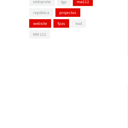
intérprete
lgp
mai112
república
projectos
website
fpas
eud
MAI 112