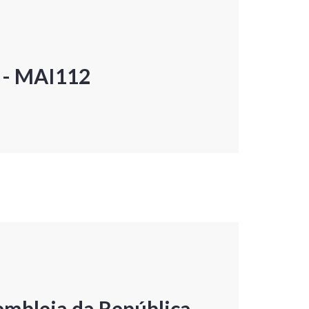
P - MAI112
embleia da República