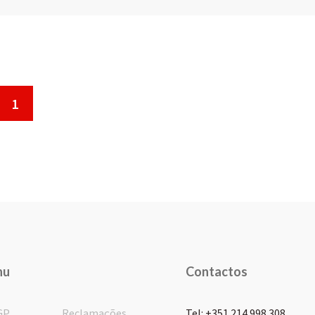
1
nu
Contactos
GP
Reclamações
Tel: +351 214 998 308