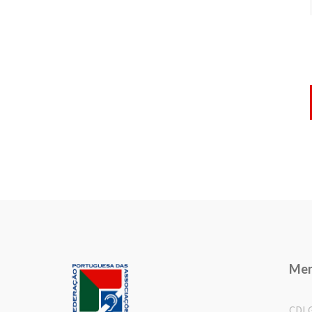
Me
CDL