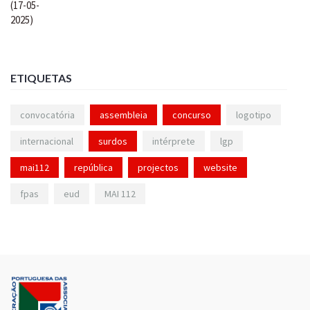
ETIQUETAS
convocatória
assembleia
concurso
logotipo
internacional
surdos
intérprete
lgp
mai112
república
projectos
website
fpas
eud
MAI 112