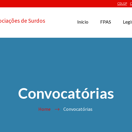
CDLGP
C
ociações de Surdos
Início
FPAS
Legi
Convocatórias
Home
Convocatórias