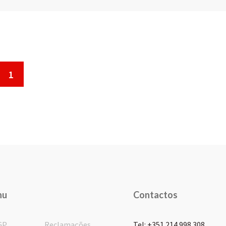
1
nu
Contactos
GP
Reclamações
Tel: +351 214 998 308