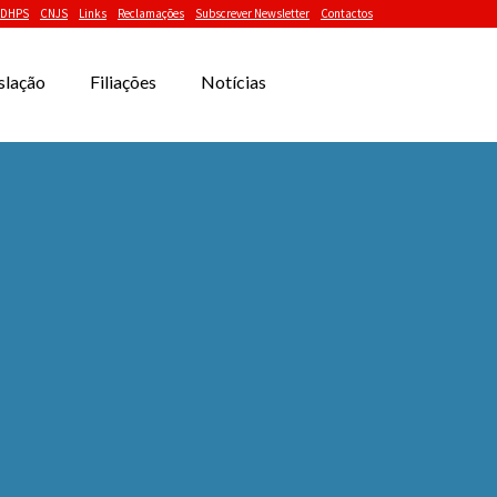
DHPS
CNJS
Links
Reclamações
Subscrever Newsletter
Contactos
slação
Filiações
Notícias