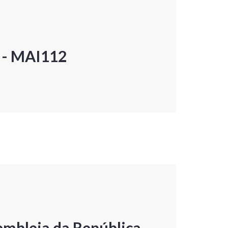
P - MAI112
embleia da República