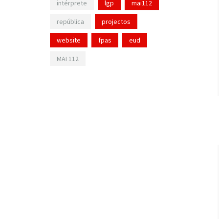
intérprete
lgp
mai112
república
projectos
website
fpas
eud
MAI 112