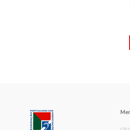
Me
CDL