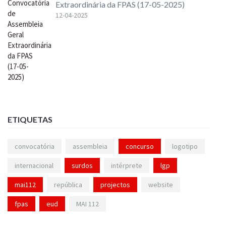
Extraordinária da FPAS (17-05-2025)
12-04-2025
ETIQUETAS
convocatória
assembleia
concurso
logotipo
internacional
surdos
intérprete
lgp
mai112
república
projectos
website
fpas
eud
MAI 112