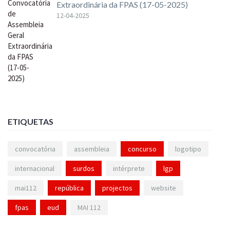
Extraordinária da FPAS (17-05-2025)
12-04-2025
ETIQUETAS
convocatória
assembleia
concurso
logotipo
internacional
surdos
intérprete
lgp
mai112
república
projectos
website
fpas
eud
MAI 112