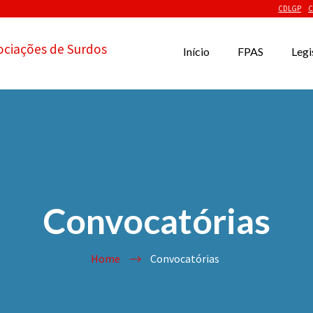
CDLGP
C
ociações de Surdos
Início
FPAS
Legi
Convocatórias
Home
Convocatórias