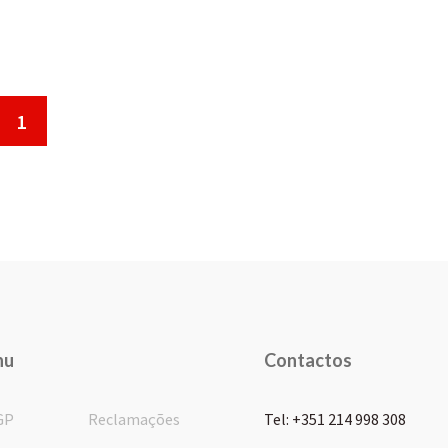
1
nu
Contactos
GP
Reclamações
Tel: +351 214 998 308