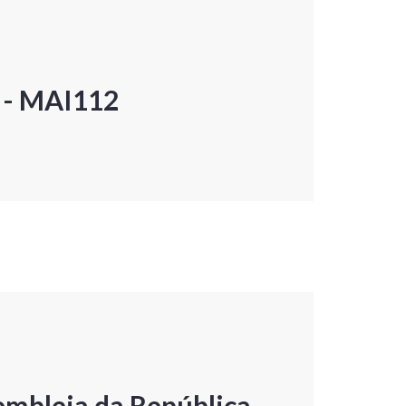
P - MAI112
embleia da República