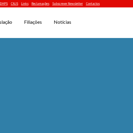
DHPS
CNJS
Links
Reclamações
Subscrever Newsletter
Contactos
slação
Filiações
Notícias