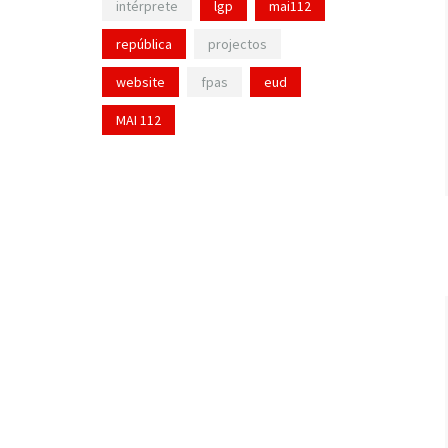
intérprete
lgp
mai112
república
projectos
website
fpas
eud
MAI 112