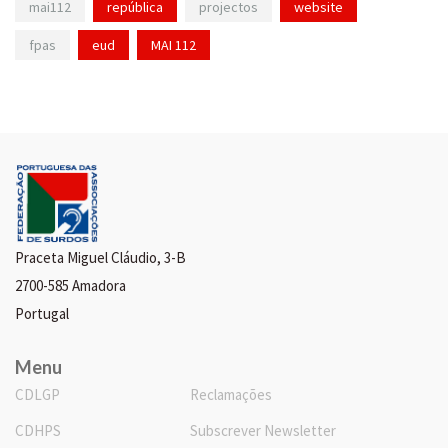
mai112
república
projectos
website
fpas
eud
MAI 112
Praceta Miguel Cláudio, 3-B
2700-585 Amadora
Portugal
Menu
CDLGP
Reclamações
CDHPS
Subscrever Newsletter