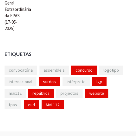
ETIQUETAS
convocatória
assembleia
concurso
logotipo
internacional
surdos
intérprete
lgp
mai112
república
projectos
website
fpas
eud
MAI 112