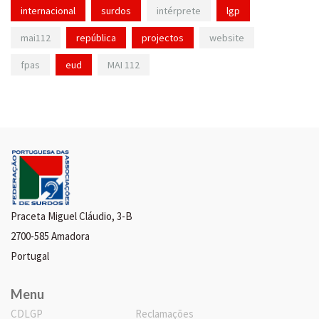
internacional
surdos
intérprete
lgp
mai112
república
projectos
website
fpas
eud
MAI 112
Praceta Miguel Cláudio, 3-B
2700-585 Amadora
Portugal
Menu
CDLGP
Reclamações