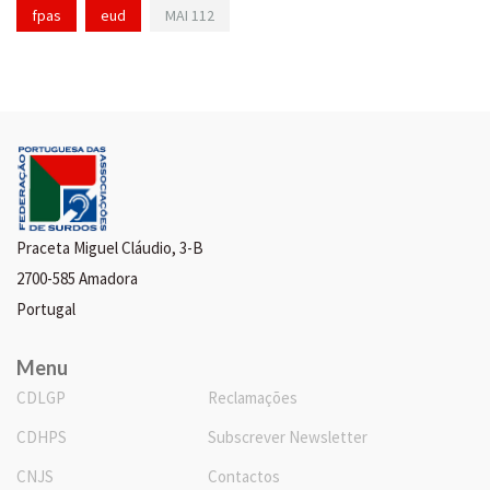
fpas
eud
MAI 112
Praceta Miguel Cláudio, 3-B
2700-585 Amadora
Portugal
Menu
CDLGP
Reclamações
CDHPS
Subscrever Newsletter
CNJS
Contactos