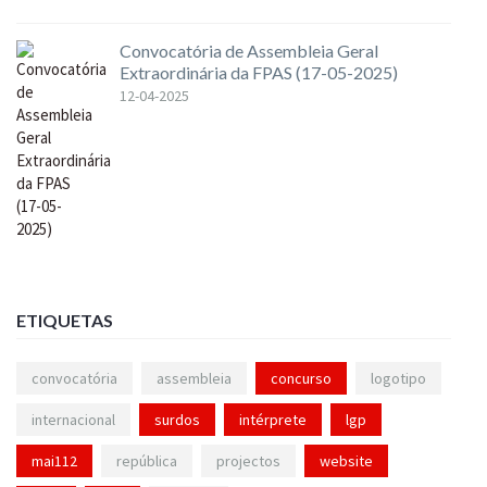
Convocatória de Assembleia Geral
Extraordinária da FPAS (17-05-2025)
12-04-2025
ETIQUETAS
convocatória
assembleia
concurso
logotipo
internacional
surdos
intérprete
lgp
mai112
república
projectos
website