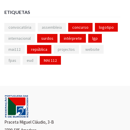
ETIQUETAS
convocatória
assembleia
concurso
logotipo
internacional
surdos
intérprete
lgp
mai112
república
projectos
website
fpas
eud
MAI 112
Praceta Miguel Cláudio, 3-B