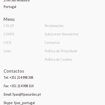
2700-585 Amadora
Portugal
Menu
CDLGP
Reclamações
CDHPS
Subscrever Newsletter
CNJS
Contactos
Links
Política de Privacidade
Política de Cookies
Contactos
Tel: +351 214 998 308
Fax: +351 214 998 310
Email: fpas@fpasurdos.pt
Skype: fpas_portugal