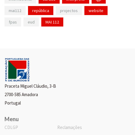
mai112
república
projectos
website
fpas
eud
MAI 112
Praceta Miguel Cláudio, 3-B
2700-585 Amadora
Portugal
Menu
CDLGP
Reclamações