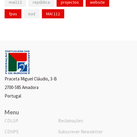
mai112
república
projectos
website
fpas
eud
MAI 112
Praceta Miguel Cláudio, 3-B
2700-585 Amadora
Portugal
Menu
CDLGP
Reclamações
CDHPS
Subscrever Newsletter