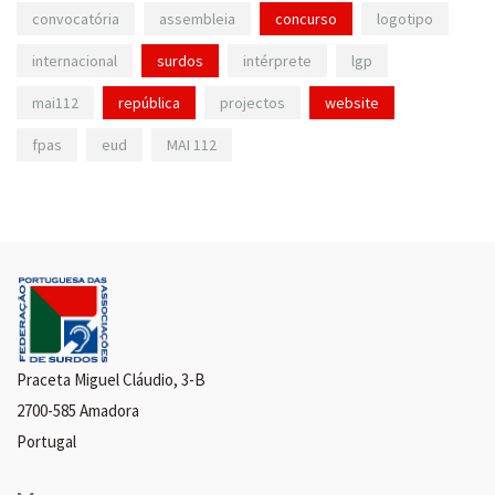
convocatória
assembleia
concurso
logotipo
internacional
surdos
intérprete
lgp
mai112
república
projectos
website
fpas
eud
MAI 112
Praceta Miguel Cláudio, 3-B
2700-585 Amadora
Portugal