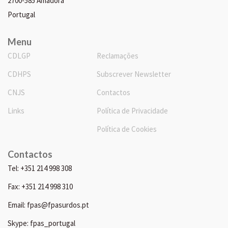
2700-585 Amadora
Portugal
Menu
CDLGP
Reclamações
CDHPS
Subscrever Newsletter
CNJS
Contactos
Links
Política de Privacidade
Política de Cookies
Contactos
Tel: +351 214 998 308
Fax: +351 214 998 310
Email: fpas@fpasurdos.pt
Skype: fpas_portugal