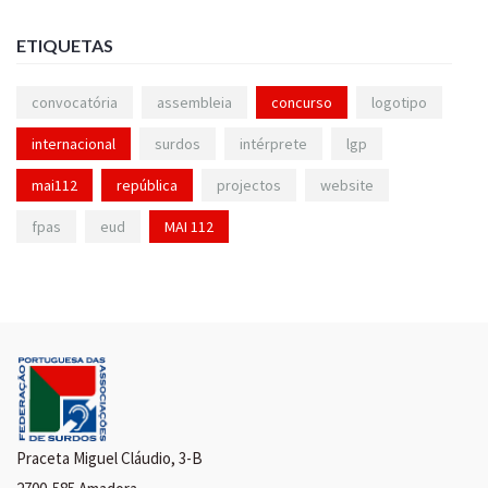
ETIQUETAS
convocatória
assembleia
concurso
logotipo
internacional
surdos
intérprete
lgp
mai112
república
projectos
website
fpas
eud
MAI 112
Praceta Miguel Cláudio, 3-B