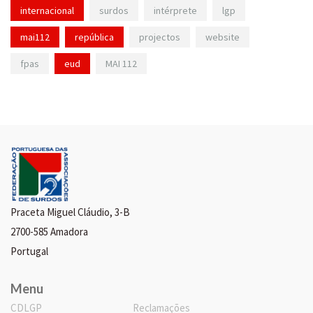
internacional
surdos
intérprete
lgp
mai112
república
projectos
website
fpas
eud
MAI 112
Praceta Miguel Cláudio, 3-B
2700-585 Amadora
Portugal
Menu
CDLGP
Reclamações