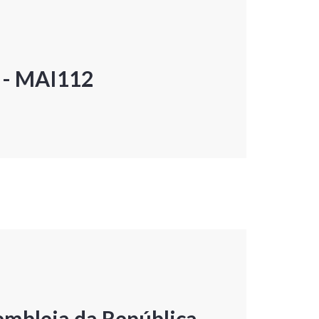
P - MAI112
embleia da República