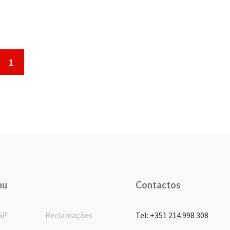
1
nu
Contactos
GP
Reclamações
Tel: +351 214 998 308