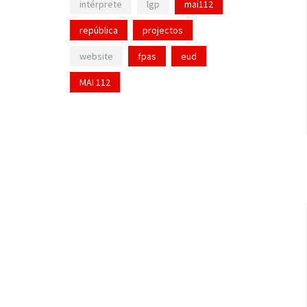
intérprete
lgp
mai112
república
projectos
website
fpas
eud
MAI 112