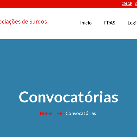
CDLGP
C
ociações de Surdos
Início
FPAS
Legi
Convocatórias
Home
Convocatórias