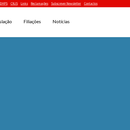
DHPS
CNJS
Links
Reclamações
Subscrever Newsletter
Contactos
slação
Filiações
Notícias