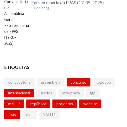
Extraordinária da FPAS (17-05-2025)
12-04-2025
ETIQUETAS
convocatória
assembleia
concurso
logotipo
internacional
surdos
intérprete
lgp
mai112
república
projectos
website
fpas
eud
MAI 112