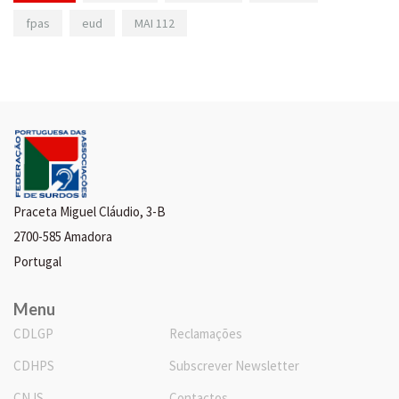
fpas
eud
MAI 112
Praceta Miguel Cláudio, 3-B
2700-585 Amadora
Portugal
Menu
CDLGP
Reclamações
CDHPS
Subscrever Newsletter
CNJS
Contactos