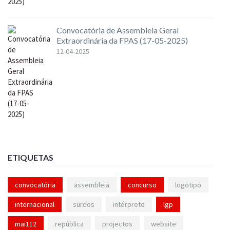
Convocatória de Assembleia Geral
Extraordinária da FPAS (17-05-2025)
12-04-2025
ETIQUETAS
convocatória
assembleia
concurso
logotipo
internacional
surdos
intérprete
lgp
mai112
república
projectos
website