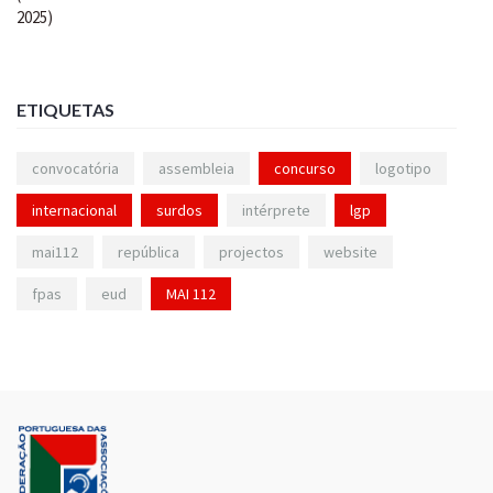
ETIQUETAS
convocatória
assembleia
concurso
logotipo
internacional
surdos
intérprete
lgp
mai112
república
projectos
website
fpas
eud
MAI 112