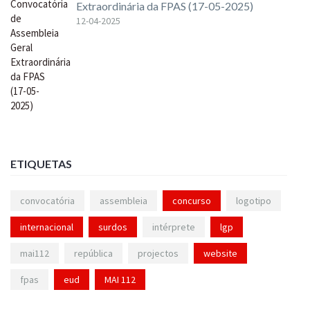
Extraordinária da FPAS (17-05-2025)
12-04-2025
ETIQUETAS
convocatória
assembleia
concurso
logotipo
internacional
surdos
intérprete
lgp
mai112
república
projectos
website
fpas
eud
MAI 112