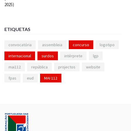
ETIQUETAS
convocatória
assembleia
concurso
logotipo
internacional
surdos
intérprete
lgp
mai112
república
projectos
website
fpas
eud
MAI 112