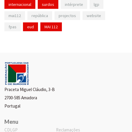
internacional
surdos
intérprete
lgp
mai112
república
projectos
website
fpas
eud
MAI 112
Praceta Miguel Cláudio, 3-B
2700-585 Amadora
Portugal
Menu
CDLGP
Reclamações