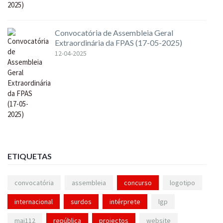
Convocatória de Assembleia Geral
Extraordinária da FPAS (17-05-2025)
12-04-2025
ETIQUETAS
convocatória
assembleia
concurso
logotipo
internacional
surdos
intérprete
lgp
mai112
república
projectos
website