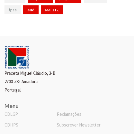
fpas
eud
MAI 112
Praceta Miguel Cláudio, 3-B
2700-585 Amadora
Portugal
Menu
CDLGP
Reclamações
CDHPS
Subscrever Newsletter