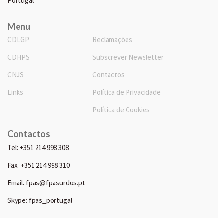
Portugal
Menu
CDLGP
Reclamações
CDHPS
Subscrever Newsletter
CNJS
Contactos
Links
Política de Privacidade
Política de Cookies
Contactos
Tel: +351 214 998 308
Fax: +351 214 998 310
Email: fpas@fpasurdos.pt
Skype: fpas_portugal