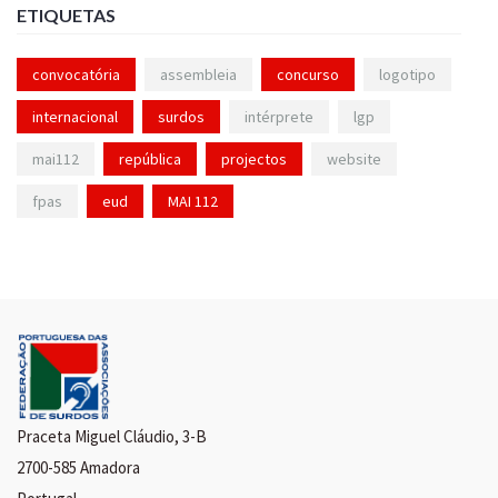
ETIQUETAS
convocatória
assembleia
concurso
logotipo
internacional
surdos
intérprete
lgp
mai112
república
projectos
website
fpas
eud
MAI 112
Praceta Miguel Cláudio, 3-B
2700-585 Amadora