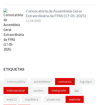
Convocatória de Assembleia Geral
Extraordinária da FPAS (17-05-2025)
12-04-2025
ETIQUETAS
convocatória
assembleia
concurso
logotipo
internacional
surdos
intérprete
lgp
mai112
república
projectos
website