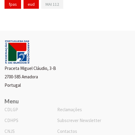
fpas
eud
MAI 112
Praceta Miguel Cláudio, 3-B
2700-585 Amadora
Portugal
Menu
CDLGP
Reclamações
CDHPS
Subscrever Newsletter
CNJS
Contactos