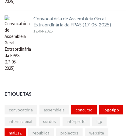
Convocatória de Assembleia Geral
Extraordinária da FPAS (17-05-2025)
12-04-2025
ETIQUETAS
convocatória
assembleia
concurso
logotipo
internacional
surdos
intérprete
lgp
mai112
república
projectos
website