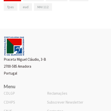
fpas
eud
MAI 112
Praceta Miguel Cláudio, 3-B
2700-585 Amadora
Portugal
Menu
CDLGP
Reclamações
CDHPS
Subscrever Newsletter