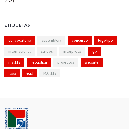
ETIQUETAS
convocatória
assembleia
concurso
logotipo
internacional
surdos
intérprete
lgp
mai112
república
projectos
website
fpas
eud
MAI 112