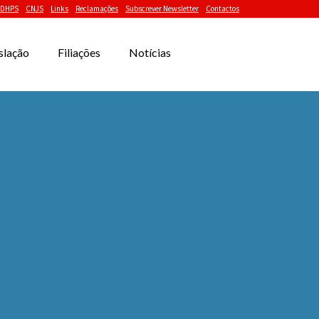
DHPS
CNJS
Links
Reclamações
Subscrever Newsletter
Contactos
slação
Filiações
Notícias