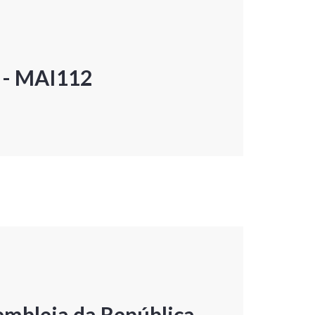
P - MAI112
embleia da República