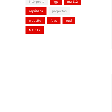
intérprete
lgp
mai112
república
projectos
website
fpas
eud
MAI 112