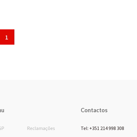
1
nu
Contactos
GP
Reclamações
Tel: +351 214 998 308