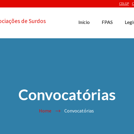
CDLGP
C
ociações de Surdos
Início
FPAS
Legi
Convocatórias
Home
Convocatórias