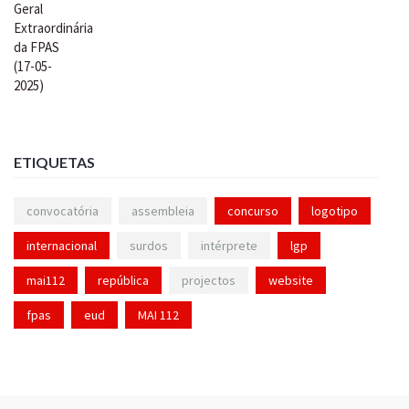
ETIQUETAS
convocatória
assembleia
concurso
logotipo
internacional
surdos
intérprete
lgp
mai112
república
projectos
website
fpas
eud
MAI 112