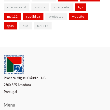
internacional
surdos
intérprete
lgp
mai112
república
projectos
website
fpas
eud
MAI 112
Praceta Miguel Cláudio, 3-B
2700-585 Amadora
Portugal
Menu