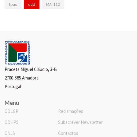
fpas
eud
MAI 112
Praceta Miguel Cláudio, 3-B
2700-585 Amadora
Portugal
Menu
CDLGP
Reclamações
CDHPS
Subscrever Newsletter
CNJS
Contactos