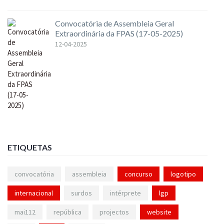
Convocatória de Assembleia Geral
Extraordinária da FPAS (17-05-2025)
12-04-2025
ETIQUETAS
convocatória
assembleia
concurso
logotipo
internacional
surdos
intérprete
lgp
mai112
república
projectos
website